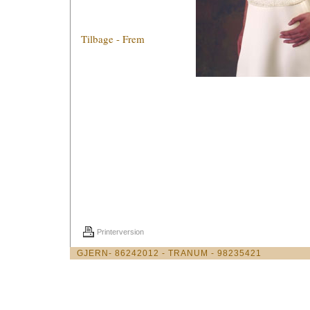
Tilbage
-
Frem
Printerversion
GJERN- 86242012 - TRANUM - 98235421