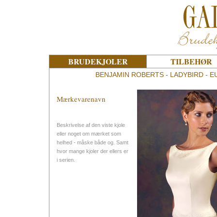
BRUDEKJOLER
TILBEHØR
BENJAMIN ROBERTS - LADYBIRD - EU
Mærkevarenavn
Beskrivelse af den viste kjole
eller noget om mærket som
helhed - måske både og. Samt
hvor mange kjoler der ellers er
i serien.